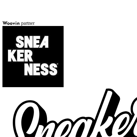
partner
Woovin