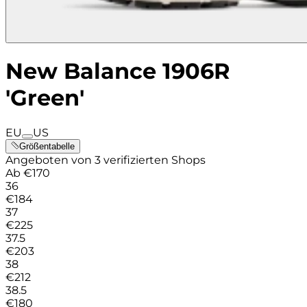
New Balance 1906R
'Green'
EU
US
Größentabelle
Angeboten von 3 verifizierten Shops
Ab
€
170
36
€
184
37
€
225
37.5
€
203
38
€
212
38.5
€
180