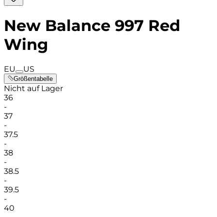
New Balance 997 Red
Wing
EU
US
Größentabelle
Nicht auf Lager
36
-
37
-
37.5
-
38
-
38.5
-
39.5
-
40