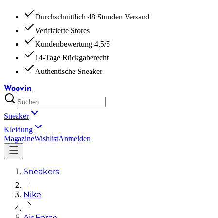
Durchschnittlich 48 Stunden Versand
Verifizierte Stores
Kundenbewertung 4,5/5
14-Tage Rückgaberecht
Authentische Sneaker
Woovin
Sneaker
Kleidung
Magazine
Wishlist
Anmelden
Sneakers
Nike
Air Force