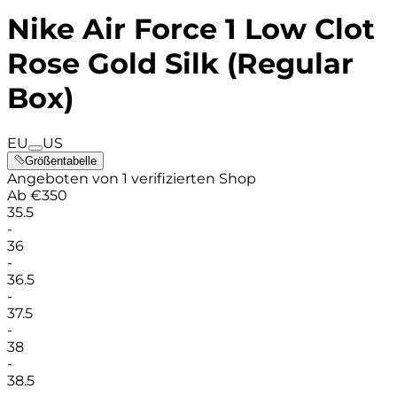
Nike Air Force 1 Low Clot
Rose Gold Silk (Regular
Box)
EU
US
Größentabelle
Angeboten von 1 verifizierten Shop
Ab
€
350
35.5
-
36
-
36.5
-
37.5
-
38
-
38.5