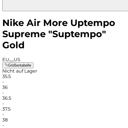
Nike Air More Uptempo
Supreme "Suptempo"
Gold
EU
US
Größentabelle
Nicht auf Lager
35.5
-
36
-
36.5
-
37.5
-
38
-