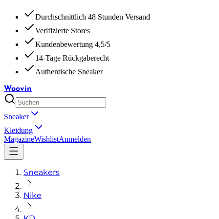
Durchschnittlich 48 Stunden Versand
Verifizierte Stores
Kundenbewertung 4,5/5
14-Tage Rückgaberecht
Authentische Sneaker
Woovin
Sneaker
Kleidung
Magazine
Wishlist
Anmelden
Sneakers
Nike
KD