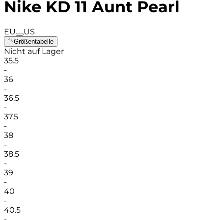
Nike KD 11 Aunt Pearl
EU
US
Größentabelle
Nicht auf Lager
35.5
-
36
-
36.5
-
37.5
-
38
-
38.5
-
39
-
40
-
40.5
-