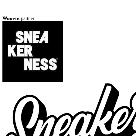
partner
Woovin