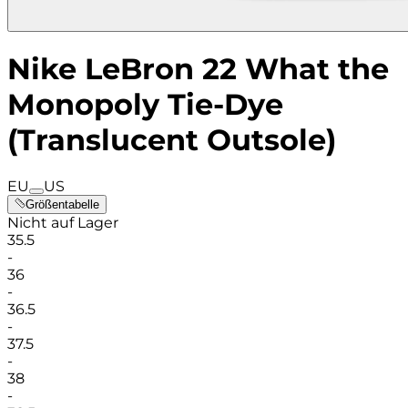
Nike LeBron 22 What the
Monopoly Tie-Dye
(Translucent Outsole)
EU
US
Größentabelle
Nicht auf Lager
35.5
-
36
-
36.5
-
37.5
-
38
-