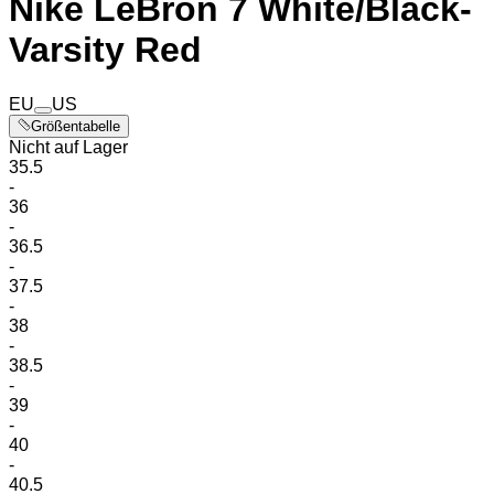
Nike LeBron 7 White/Black-
Varsity Red
EU
US
Größentabelle
Nicht auf Lager
35.5
-
36
-
36.5
-
37.5
-
38
-
38.5
-
39
-
40
-
40.5