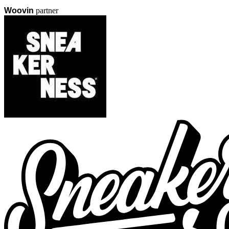
Woovin
partner