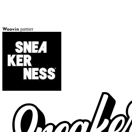
partner
Woovin