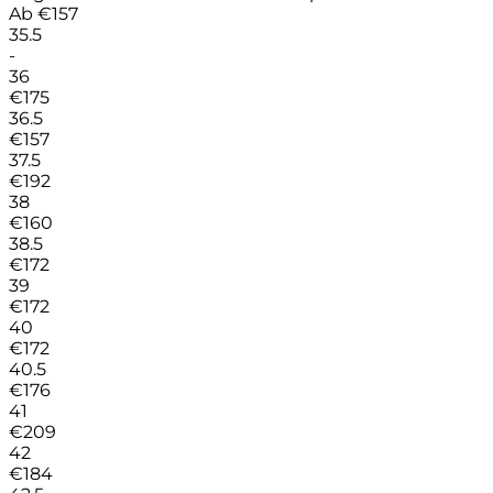
Ab
€
157
35.5
-
36
€
175
36.5
€
157
37.5
€
192
38
€
160
38.5
€
172
39
€
172
40
€
172
40.5
€
176
41
€
209
42
€
184