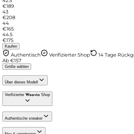
42.5
€
189
43
€
208
44
€
165
44.5
€
175
Kaufen
Authentisch
Verifizierter Shop
14 Tage Rück
Ab
€
157
Größe wählen
Über dieses Modell
Verifizierter
Shop
Woovin
Authentische sneaker
Neu & ungetragen