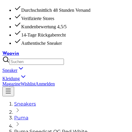
Durchschnittlich 48 Stunden Versand
Verifizierte Stores
Kundenbewertung 4,5/5
14-Tage Rückgaberecht
Authentische Sneaker
Woovin
Sneaker
Kleidung
Magazine
Wishlist
Anmelden
Sneakers
Puma
Puma Speedcat OG Red White