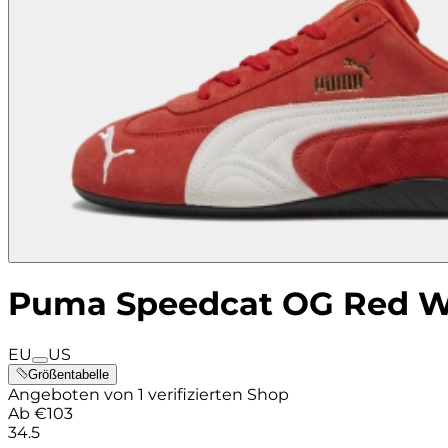
Puma Speedcat OG Red W
EU
US
Größentabelle
Angeboten von 1 verifizierten Shop
Ab
€
103
34.5