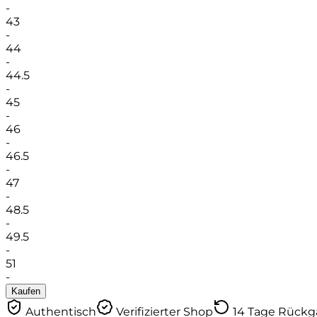
-
43
-
44
-
44.5
-
45
-
46
-
46.5
-
47
-
48.5
-
49.5
-
51
-
Kaufen
Authentisch
Verifizierter Shop
14 Tage Rück