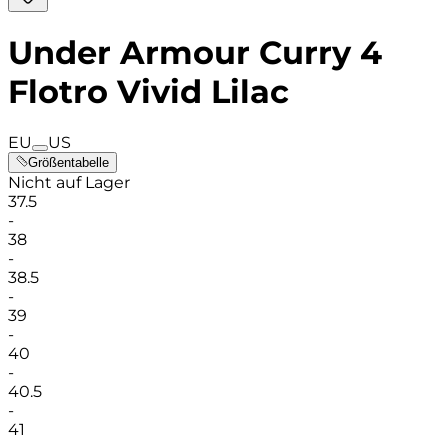
Under Armour Curry 4
Flotro Vivid Lilac
EU
US
Größentabelle
Nicht auf Lager
37.5
-
38
-
38.5
-
39
-
40
-
40.5
-
41