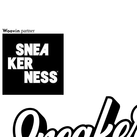
partner
Woovin