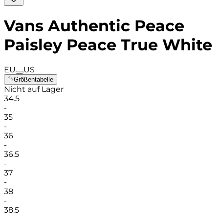
Vans Authentic Peace
Paisley Peace True White
EU
US
Größentabelle
Nicht auf Lager
34.5
-
35
-
36
-
36.5
-
37
-
38
-
38.5