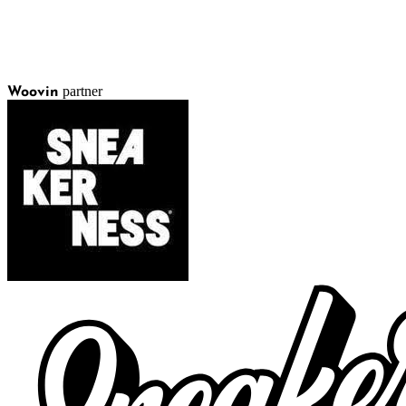
partner
Woovin