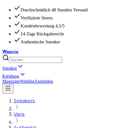
Durchschnittlich 48 Stunden Versand
Verifizierte Stores
Kundenbewertung 4,5/5
14-Tage Rückgaberecht
Authentische Sneaker
Woovin
Sneaker
Kleidung
Magazine
Wishlist
Anmelden
Sneakers
Vans
Authentic