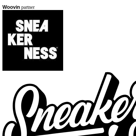
Woovin
partner