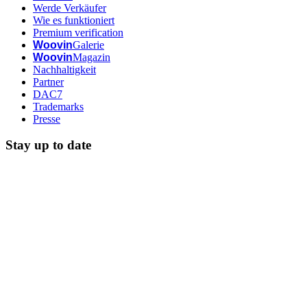
Werde Verkäufer
Wie es funktioniert
Premium verification
Woovin
Galerie
Woovin
Magazin
Nachhaltigkeit
Partner
DAC7
Trademarks
Presse
Stay up to date