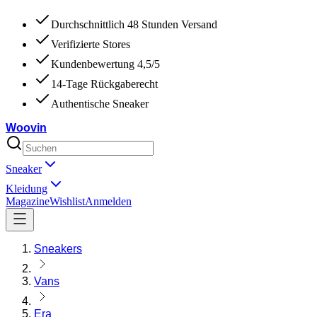
Durchschnittlich 48 Stunden Versand
Verifizierte Stores
Kundenbewertung 4,5/5
14-Tage Rückgaberecht
Authentische Sneaker
Woovin
Sneaker
Kleidung
Magazine
Wishlist
Anmelden
Sneakers
Vans
Era