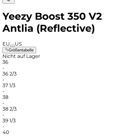
Yeezy Boost 350 V2
Antlia (Reflective)
EU
US
Größentabelle
Nicht auf Lager
36
-
36 2/3
-
37 1/3
-
38
-
38 2/3
-
39 1/3
-
40