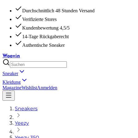
Durchschnittlich 48 Stunden Versand
Verifizierte Stores
Kundenbewertung 4,5/5
14-Tage Rückgaberecht
Authentische Sneaker
Woovin
Sneaker
Kleidung
Magazine
Wishlist
Anmelden
Sneakers
Yeezy
Yeezy 350