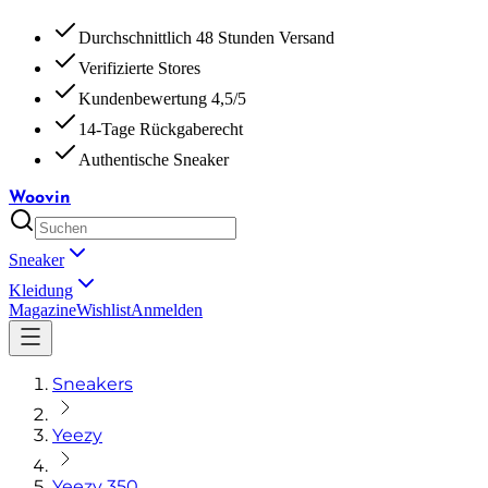
Durchschnittlich 48 Stunden Versand
Verifizierte Stores
Kundenbewertung 4,5/5
14-Tage Rückgaberecht
Authentische Sneaker
Woovin
Sneaker
Kleidung
Magazine
Wishlist
Anmelden
Sneakers
Yeezy
Yeezy 350