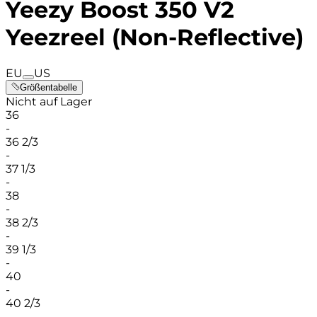
Yeezy Boost 350 V2
Yeezreel (Non-Reflective)
EU
US
Größentabelle
Nicht auf Lager
36
-
36 2/3
-
37 1/3
-
38
-
38 2/3
-
39 1/3
-
40
-
40 2/3
-