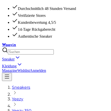
Durchschnittlich 48 Stunden Versand
Verifizierte Stores
Kundenbewertung 4,5/5
14-Tage Rückgaberecht
Authentische Sneaker
Woovin
Sneaker
Kleidung
Magazine
Wishlist
Anmelden
Sneakers
Yeezy
Yeezy 350