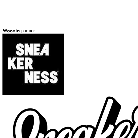
partner
Woovin