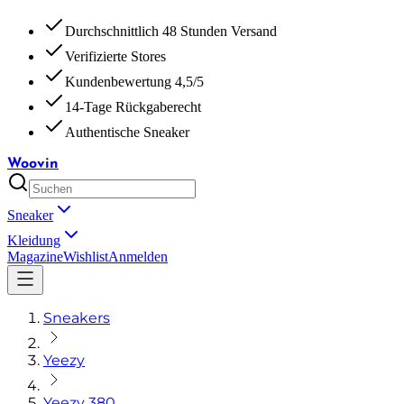
Durchschnittlich 48 Stunden Versand
Verifizierte Stores
Kundenbewertung 4,5/5
14-Tage Rückgaberecht
Authentische Sneaker
Woovin
Sneaker
Kleidung
Magazine
Wishlist
Anmelden
Sneakers
Yeezy
Yeezy 380