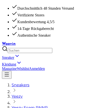
Durchschnittlich 48 Stunden Versand
Verifizierte Stores
Kundenbewertung 4,5/5
14-Tage Rückgaberecht
Authentische Sneaker
Woovin
Sneaker
Kleidung
Magazine
Wishlist
Anmelden
Sneakers
Yeezy
Yeezy Foam RNNR