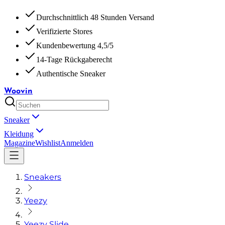
Durchschnittlich 48 Stunden Versand
Verifizierte Stores
Kundenbewertung 4,5/5
14-Tage Rückgaberecht
Authentische Sneaker
Woovin
Sneaker
Kleidung
Magazine
Wishlist
Anmelden
Sneakers
Yeezy
Yeezy Slide