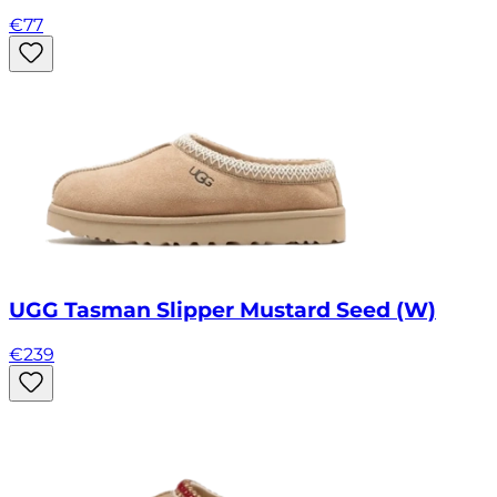
€
77
UGG Tasman Slipper Mustard Seed (W)
€
239