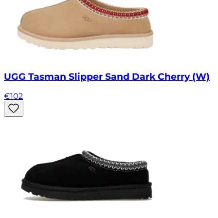
UGG Tasman Slipper Sand Dark Cherry (W)
€
102