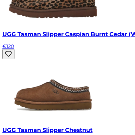
UGG Tasman Slipper Caspian Burnt Cedar (
€
120
UGG Tasman Slipper Chestnut