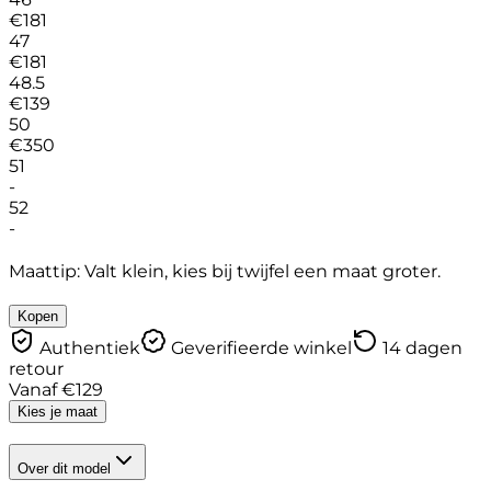
€
181
47
€
181
48.5
€
139
50
€
350
51
-
52
-
Maattip: Valt klein, kies bij twijfel een maat groter.
Kopen
Authentiek
Geverifieerde winkel
14 dagen
retour
Vanaf
€
129
Kies je maat
Over dit model