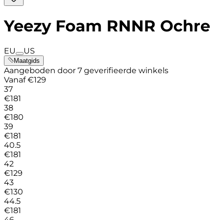
Yeezy Foam RNNR Ochre
EU
US
Maatgids
Aangeboden door 7 geverifieerde winkels
Vanaf
€
129
37
€
181
38
€
180
39
€
181
40.5
€
181
42
€
129
43
€
130
44.5
€
181
46