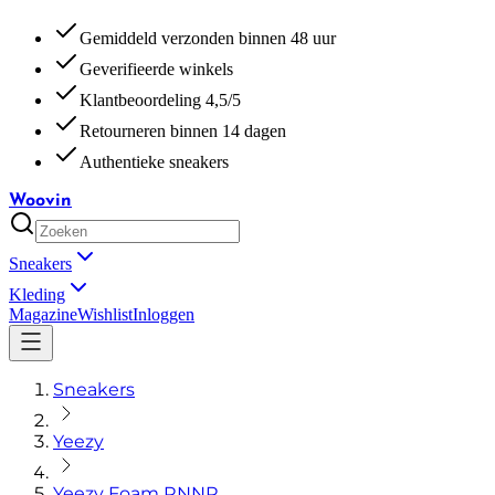
Gemiddeld verzonden binnen 48 uur
Geverifieerde winkels
Klantbeoordeling 4,5/5
Retourneren binnen 14 dagen
Authentieke sneakers
Woovin
Sneakers
Kleding
Magazine
Wishlist
Inloggen
Sneakers
Yeezy
Yeezy Foam RNNR