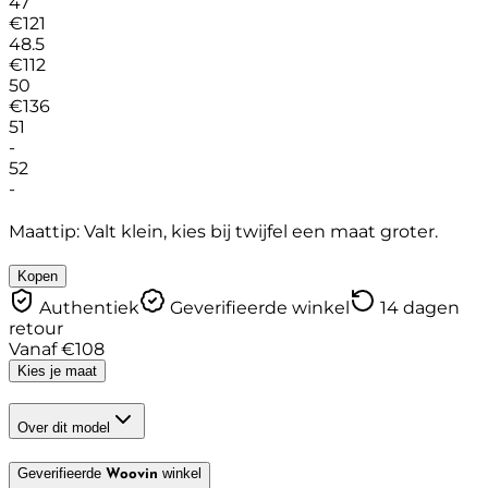
47
€
121
48.5
€
112
50
€
136
51
-
52
-
Maattip: Valt klein, kies bij twijfel een maat groter.
Kopen
Authentiek
Geverifieerde winkel
14 dagen
retour
Vanaf
€
108
Kies je maat
Over dit model
Geverifieerde
winkel
Woovin