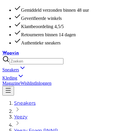
Gemiddeld verzonden binnen 48 uur
Geverifieerde winkels
Klantbeoordeling 4,5/5
Retourneren binnen 14 dagen
Authentieke sneakers
Woovin
Sneakers
Kleding
Magazine
Wishlist
Inloggen
Sneakers
Yeezy
Yeezy Foam RNNR