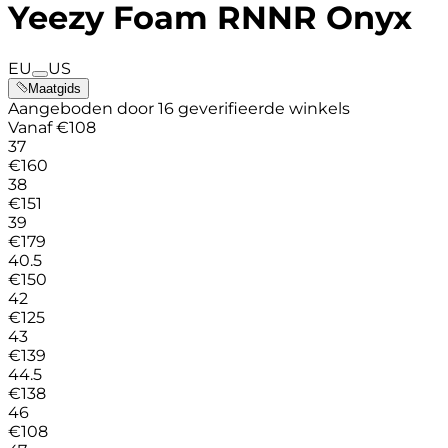
Yeezy Foam RNNR Onyx
EU
US
Maatgids
Aangeboden door 16 geverifieerde winkels
Vanaf
€
108
37
€
160
38
€
151
39
€
179
40.5
€
150
42
€
125
43
€
139
44.5
€
138
46
€
108