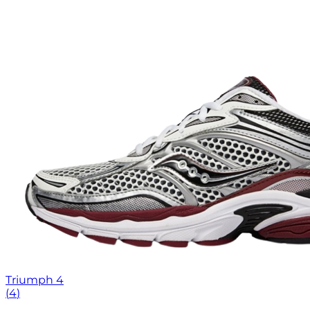
Triumph 4
(
4
)