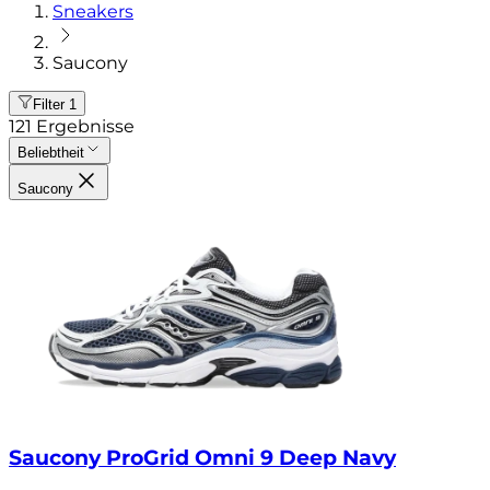
Sneakers
Saucony
Filter
1
121
Ergebnisse
Beliebtheit
Saucony
Saucony ProGrid Omni 9 Deep Navy