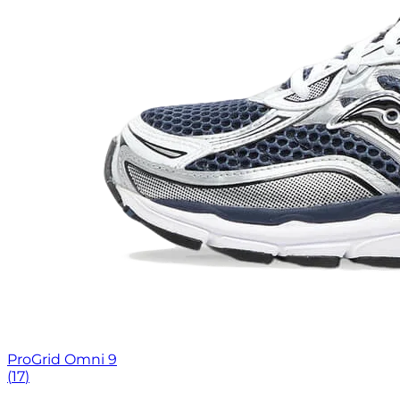
ProGrid Omni 9
(
17
)