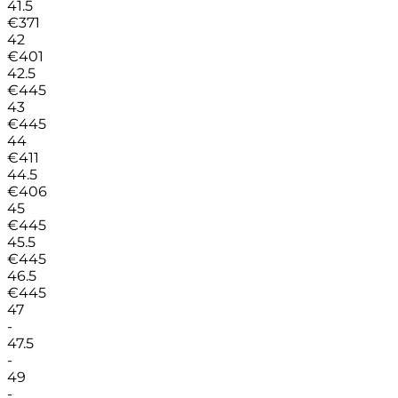
41.5
€
371
42
€
401
42.5
€
445
43
€
445
44
€
411
44.5
€
406
45
€
445
45.5
€
445
46.5
€
445
47
-
47.5
-
49
-