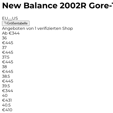
New Balance 2002R Gore-
EU
US
Größentabelle
Angeboten von 1 verifizierten Shop
Ab
€
344
36
€
445
37
€
445
37.5
€
445
38
€
445
38.5
€
445
39.5
€
344
40
€
431
40.5
€
410