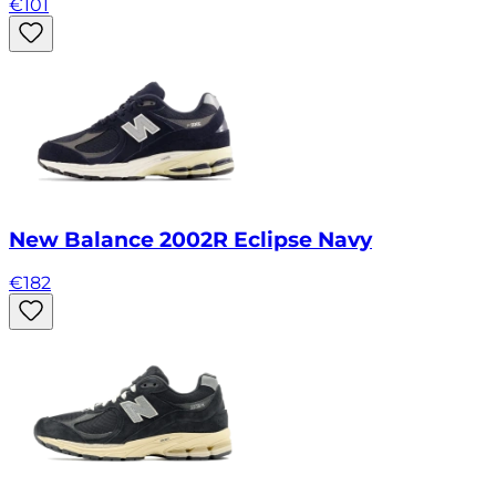
€
101
New Balance 2002R Eclipse Navy
€
182