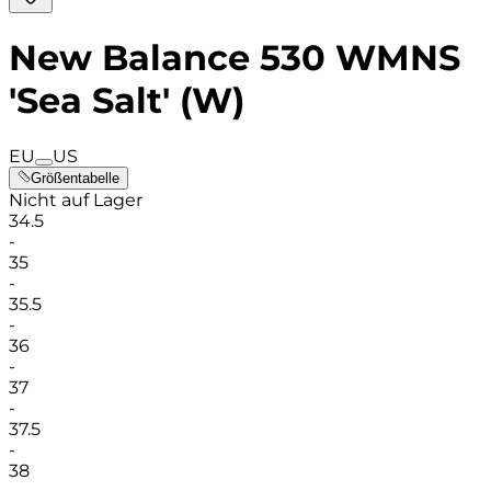
New Balance 530 WMNS
'Sea Salt' (W)
EU
US
Größentabelle
Nicht auf Lager
34.5
-
35
-
35.5
-
36
-
37
-
37.5
-
38