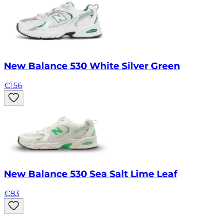
New Balance 530 White Silver Green
€
156
New Balance 530 Sea Salt Lime Leaf
€
83