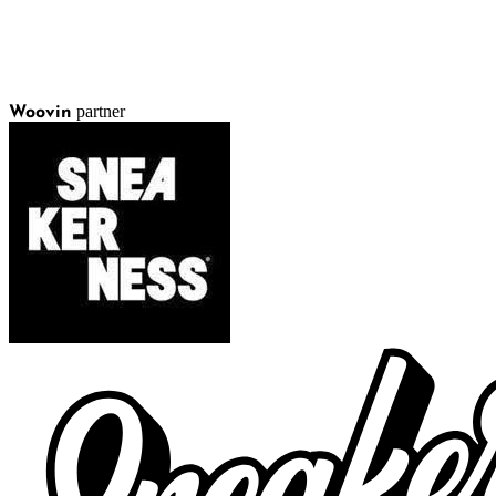
partner
Woovin