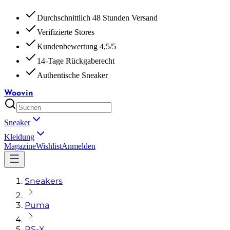
Durchschnittlich 48 Stunden Versand
Verifizierte Stores
Kundenbewertung 4,5/5
14-Tage Rückgaberecht
Authentische Sneaker
Woovin
Sneaker
Kleidung
Magazine
Wishlist
Anmelden
Sneakers
Puma
RS-X