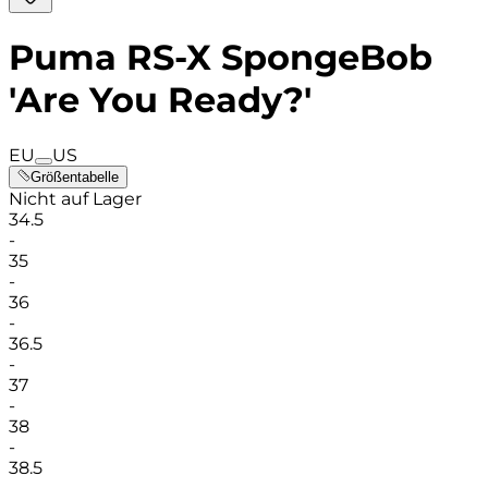
Puma RS-X SpongeBob
'Are You Ready?'
EU
US
Größentabelle
Nicht auf Lager
34.5
-
35
-
36
-
36.5
-
37
-
38
-
38.5