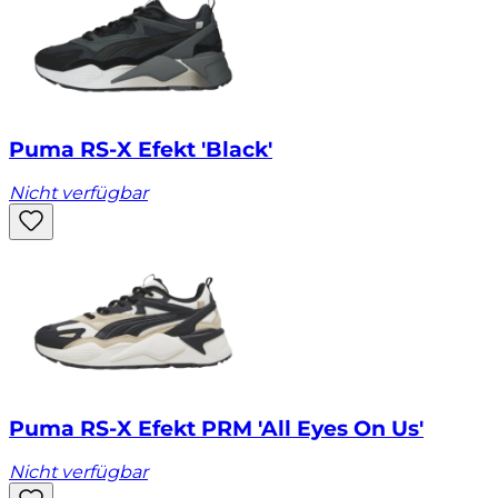
Puma RS-X Efekt 'Black'
Nicht verfügbar
Puma RS-X Efekt PRM 'All Eyes On Us'
Nicht verfügbar