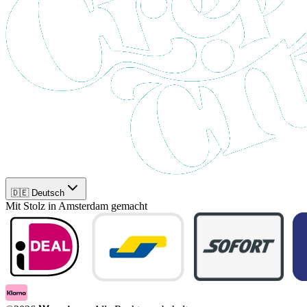
🇩🇪 Deutsch
Mit Stolz in Amsterdam gemacht