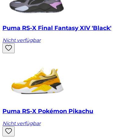
Puma RS-X Final Fantasy XIV 'Black'
Nicht verfügbar
Puma RS-X Pokémon Pikachu
Nicht verfügbar