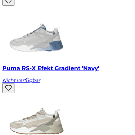
Puma RS-X Efekt Gradient 'Navy'
Nicht verfügbar