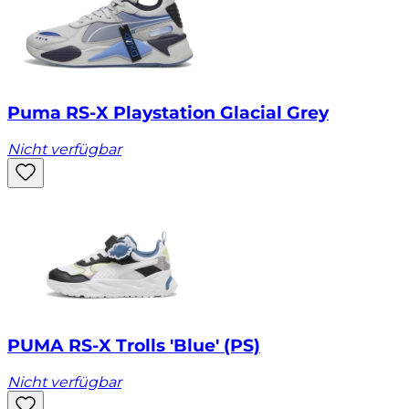
Puma RS-X Playstation Glacial Grey
Nicht verfügbar
PUMA RS-X Trolls 'Blue' (PS)
Nicht verfügbar