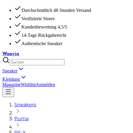
Durchschnittlich 48 Stunden Versand
Verifizierte Stores
Kundenbewertung 4,5/5
14-Tage Rückgaberecht
Authentische Sneaker
Woovin
Sneaker
Kleidung
Magazine
Wishlist
Anmelden
Sneakers
Puma
RS-X