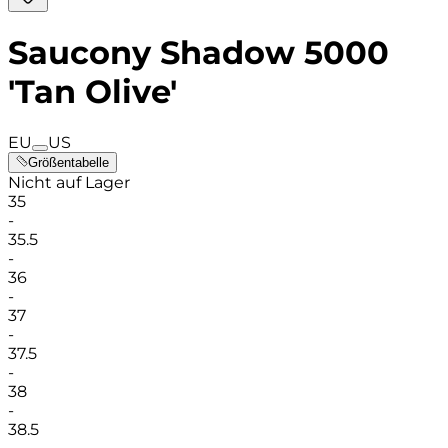
Saucony Shadow 5000
'Tan Olive'
EU
US
Größentabelle
Nicht auf Lager
35
-
35.5
-
36
-
37
-
37.5
-
38
-
38.5