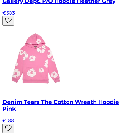
Gallery Dept. P/O Hoodie Heather Grey
€
503
Denim Tears The Cotton Wreath Hoodie
Pink
€
188