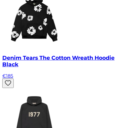
Denim Tears The Cotton Wreath Hoodie
Black
€
185