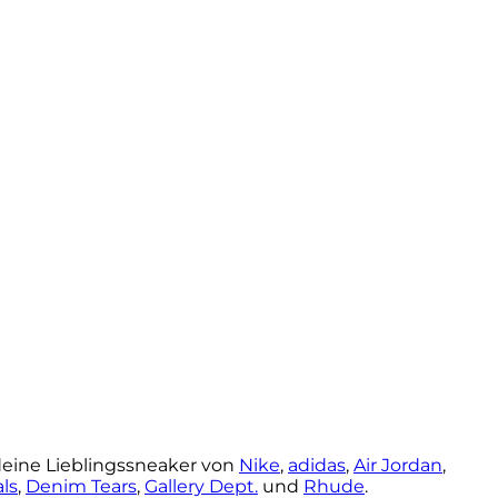
 deine Lieblingssneaker von
Nike
,
adidas
,
Air Jordan
,
als
,
Denim Tears
,
Gallery Dept.
und
Rhude
.