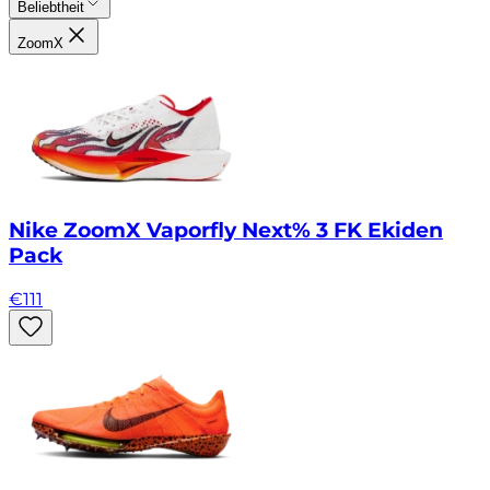
Beliebtheit
ZoomX
Nike ZoomX Vaporfly Next% 3 FK Ekiden
Pack
€
111