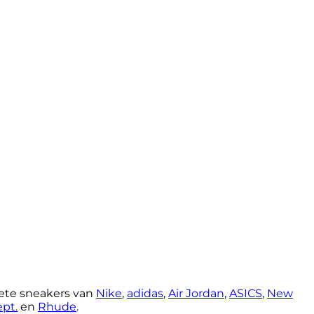
riete sneakers van
Nike
,
adidas
,
Air Jordan
,
ASICS
,
New
ept.
en
Rhude
.