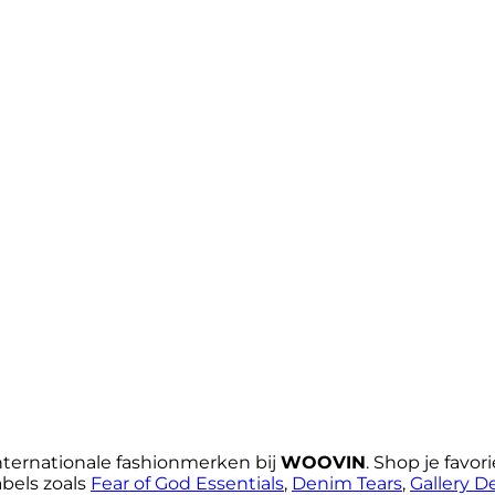
nternationale fashionmerken bij
WOOVIN
. Shop je favo
abels zoals
Fear of God Essentials
,
Denim Tears
,
Gallery D