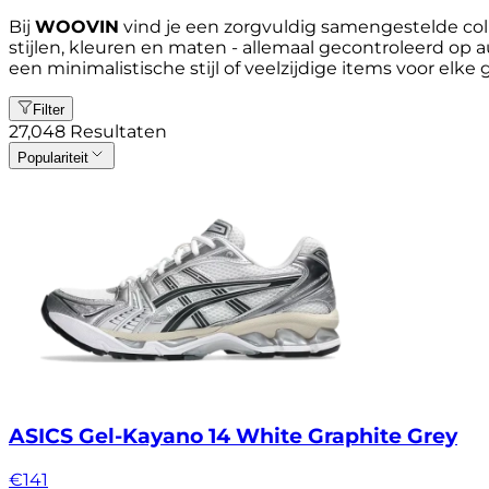
Bij
WOOVIN
vind je een zorgvuldig samengestelde coll
stijlen, kleuren en maten - allemaal gecontroleerd op au
een minimalistische stijl of veelzijdige items voor elke
Filter
27,048
Resultaten
Populariteit
ASICS Gel-Kayano 14 White Graphite Grey
€
141