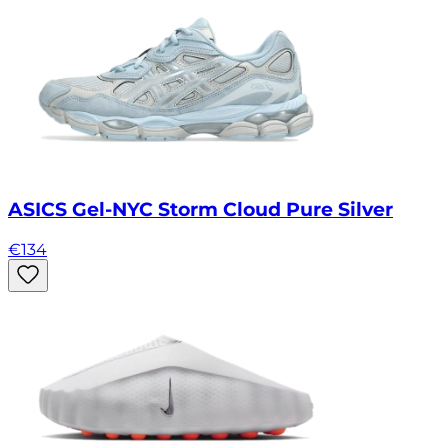
ASICS Gel-NYC Storm Cloud Pure Silver
€
134