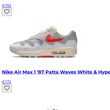
€
192
Nike Air Max 1 ‘87 Patta Waves White & Hyp
€
175