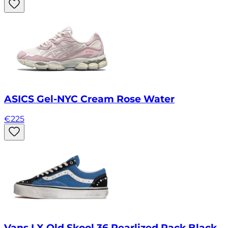
ASICS Gel-NYC Cream Rose Water
€
225
Vans LX Old Skool 36 Pearlized Pack Black