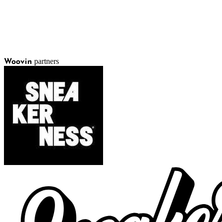
partners
Woovin