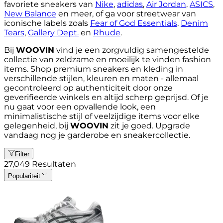
favoriete sneakers van
Nike
,
adidas
,
Air Jordan
,
ASICS
,
New Balance
en meer, of ga voor streetwear van
iconische labels zoals
Fear of God Essentials
,
Denim
Tears
,
Gallery Dept.
en
Rhude
.
Bij
WOOVIN
vind je een zorgvuldig samengestelde
collectie van zeldzame en moeilijk te vinden fashion
items. Shop premium sneakers en kleding in
verschillende stijlen, kleuren en maten - allemaal
gecontroleerd op authenticiteit door onze
geverifieerde winkels en altijd scherp geprijsd. Of je
nu gaat voor een opvallende look, een
minimalistische stijl of veelzijdige items voor elke
gelegenheid, bij
WOOVIN
zit je goed. Upgrade
vandaag nog je garderobe en sneakercollectie.
Filter
27,049
Resultaten
Populariteit