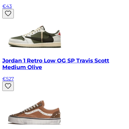
€
43
Jordan 1 Retro Low OG SP Travis Scott
Medium Olive
€
527