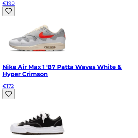
€
190
Nike Air Max 1 ‘87 Patta Waves White &
Hyper Crimson
€
172