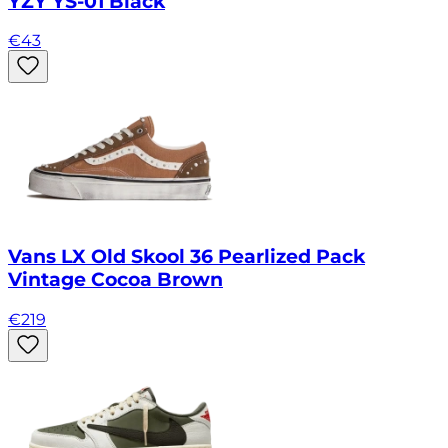
YZY YS-01 Black
€
43
Vans LX Old Skool 36 Pearlized Pack
Vintage Cocoa Brown
€
219