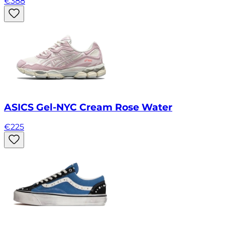
€
388
ASICS Gel-NYC Cream Rose Water
€
225