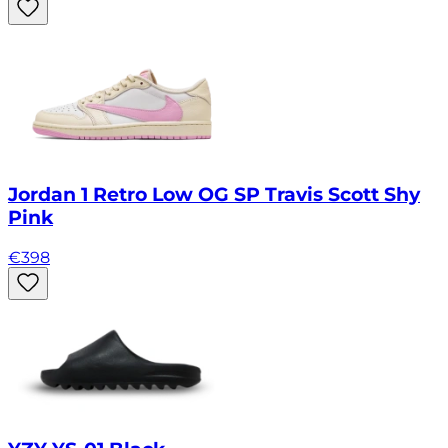
Jordan 1 Retro Low OG SP Travis Scott Shy
Pink
€
398